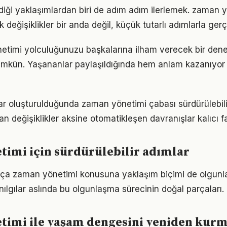
iği yaklaşımlardan biri de adım adım ilerlemek. zaman 
eğişiklikler bir anda değil, küçük tutarlı adımlarla gerç
etimi yolculuğunuzu başkalarına ilham verecek bir den
kün. Yaşananlar paylaşıldığında hem anlam kazanıyor
lar oluşturulduğunda zaman yönetimi çabası sürdürülebilir
an değişiklikler aksine otomatikleşen davranışlar kalıcı fa
imi için sürdürülebilir adımlar
rtıkça zaman yönetimi konusuna yaklaşım biçimi de olgunla
nılgılar aslında bu olgunlaşma sürecinin doğal parçaları.
timi ile yaşam dengesini yeniden kur