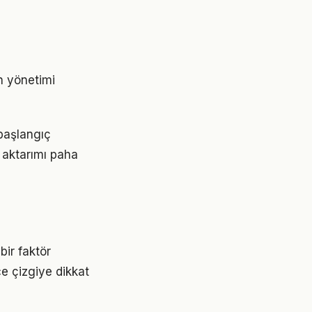
n yönetimi
 başlangıç
 aktarımı paha
bir faktör
ce çizgiye dikkat