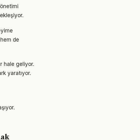
yönetimi
ekleşiyor.
eyime
 hem de
 hale geliyor.
rk yaratıyor.
şıyor.
mak