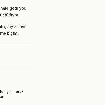
ale getiriyor.
üştürüyor.
kiştiriyor hem
nme biçimi.
le ilgili merak
ar
6