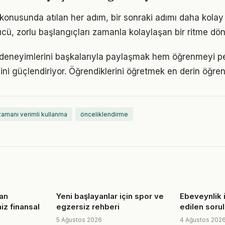
onusunda atılan her adım, bir sonraki adımı daha kolay h
, zorlu başlangıçları zamanla kolaylaşan bir ritme dön
deneyimlerini başkalarıyla paylaşmak hem öğrenmeyi pe
cini güçlendiriyor. Öğrendiklerini öğretmek en derin öğre
zamanı verimli kullanma
önceliklendirme
an
Yeni başlayanlar için spor ve
Ebeveynlik i
iz finansal
egzersiz rehberi
edilen sorul
5 Ağustos 2026
4 Ağustos 202