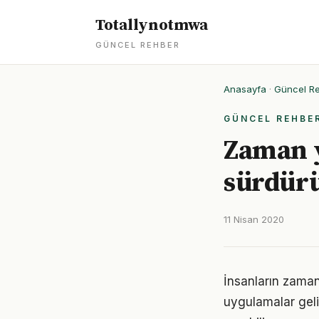
Totallynotmwa
GÜNCEL REHBER
Anasayfa
·
Güncel R
GÜNCEL REHBE
Zaman 
sürdürü
11 Nisan 2020
İnsanların zaman
uygulamalar geli