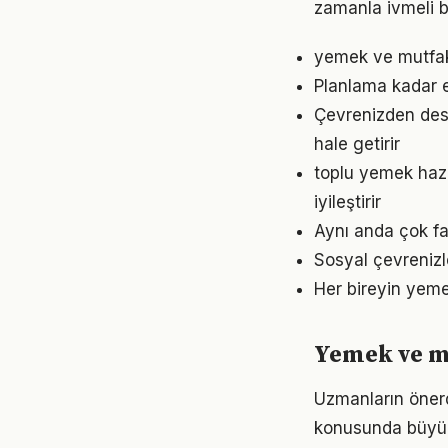
zamanla ivmeli b
yemek ve mutfak 
Planlama kadar e
Çevrenizden dest
hale getirir
toplu yemek haz
iyileştirir
Aynı anda çok fa
Sosyal çevreniz
Her bireyin yeme
Yemek ve m
Uzmanların önerd
konusunda büyük d