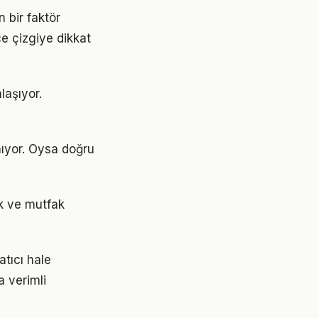
 bir faktör
ce çizgiye dikkat
laşıyor.
nıyor. Oysa doğru
ek ve mutfak
tıcı hale
a verimli