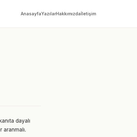
Anasayfa
Yazılar
Hakkımızda
İletişim
anıta dayalı
r aranmalı.