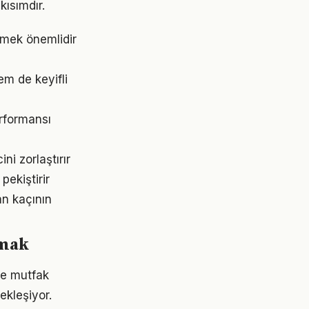
ısımdır.
tmek önemlidir
m de keyifli
rformansı
i zorlaştırır
ekiştirir
an kaçının
rmak
ve mutfak
ekleşiyor.