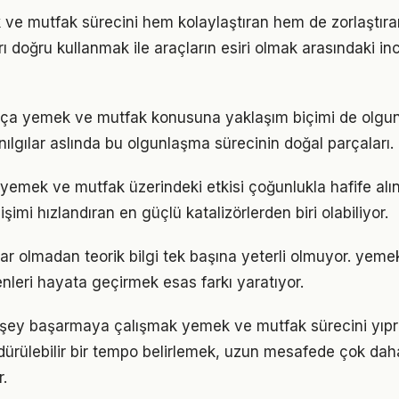
 ve mutfak sürecini hem kolaylaştıran hem de zorlaştıran
arı doğru kullanmak ile araçların esiri olmak arasındaki in
rtıkça yemek ve mutfak konusuna yaklaşım biçimi de olgun
nılgılar aslında bu olgunlaşma sürecinin doğal parçaları.
yemek ve mutfak üzerindeki etkisi çoğunlukla hafife alı
işimi hızlandıran en güçlü katalizörlerden biri olabiliyor.
ar olmadan teorik bilgi tek başına yeterli olmuyor. yem
enleri hayata geçirmek esas farkı yaratıyor.
 şey başarmaya çalışmak yemek ve mutfak sürecini yıpra
ürdürülebilir bir tempo belirlemek, uzun mesafede çok dah
.