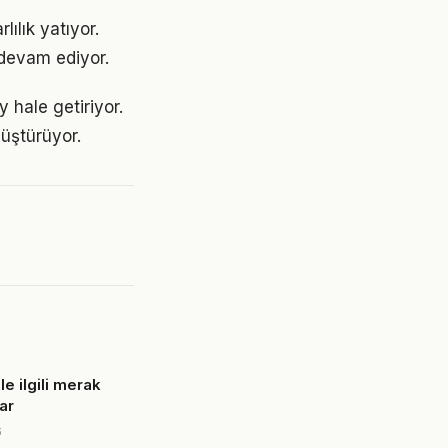
ılık yatıyor.
devam ediyor.
 hale getiriyor.
üştürüyor.
le ilgili merak
ar
6