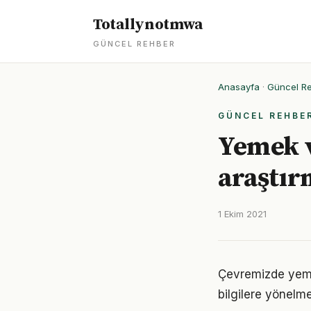
Totallynotmwa
GÜNCEL REHBER
Anasayfa
·
Güncel R
GÜNCEL REHBE
Yemek ve
araştır
1 Ekim 2021
Çevremizde yeme
bilgilere yönelm