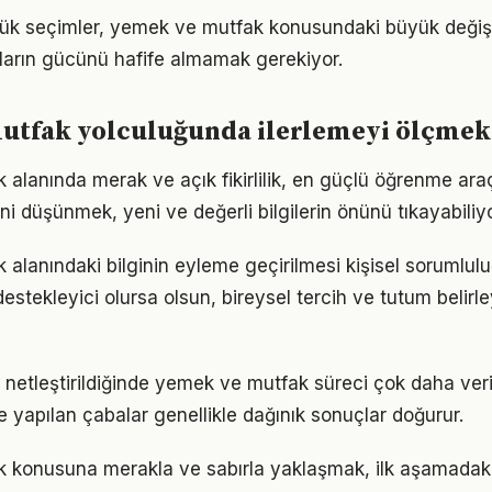
ük seçimler, yemek ve mutfak konusundaki büyük değişim
ıkların gücünü hafife almamak gerekiyor.
utfak yolculuğunda ilerlemeyi ölçmek
lanında merak ve açık fikirlilik, en güçlü öğrenme araçl
ini düşünmek, yeni ve değerli bilgilerin önünü tıkayabiliyo
alanındaki bilginin eyleme geçirilmesi kişisel sorumluluğ
estekleyici olursa olsun, bireysel tercih ve tutum belirl
 netleştirildiğinde yemek ve mutfak süreci çok daha veriml
le yapılan çabalar genellikle dağınık sonuçlar doğurur.
konusuna merakla ve sabırla yaklaşmak, ilk aşamadaki 