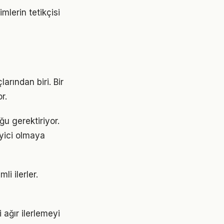
lerin tetikçisi
arından biri. Bir
r.
u gerektiriyor.
eyici olmaya
i ilerler.
ağır ilerlemeyi