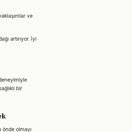
 yaklaşımlar ve
ağı artırıyor. İyi
 deneyimiyle
ğlıklı bir
ek
ım önde olmayı