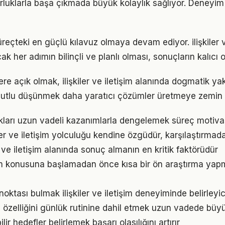
luklarla başa çıkmada büyük kolaylık sağlıyor. Deneyim
üreçteki en güçlü kılavuz olmaya devam ediyor. ilişkiler v
k her adımın bilinçli ve planlı olması, sonuçların kalıcı o
lere açık olmak, ilişkiler ve iletişim alanında dogmatik y
utlu düşünmek daha yaratıcı çözümler üretmeye zemin h
ukları uzun vadeli kazanımlarla dengelemek süreç motiv
iler ve iletişim yolculuğu kendine özgüdür, karşılaştırmad
ler ve iletişim alanında sonuç almanın en kritik faktörüdür
tişim konusuna başlamadan önce kısa bir ön araştırma yap
noktası bulmak ilişkiler ve iletişim deneyiminde belirleyici
özelliğini günlük rutinine dahil etmek uzun vadede büyük
ir hedefler belirlemek başarı olasılığını artırır