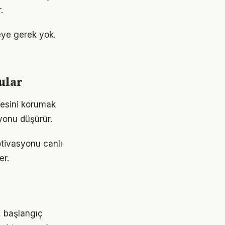
.
eye gerek yok.
ular
ngesini korumak
yonu düşürür.
otivasyonu canlı
er.
r, başlangıç