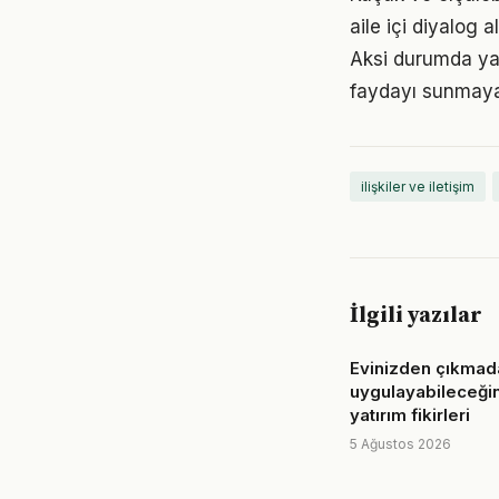
aile içi diyalog 
Aksi durumda ya
faydayı sunmayab
ilişkiler ve iletişim
İlgili yazılar
Evinizden çıkmad
uygulayabileceğin
yatırım fikirleri
5 Ağustos 2026