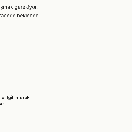
laşmak gerekiyor.
 vadede beklenen
le ilgili merak
ar
6