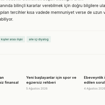
alanında bilinçli kararlar verebilmek için doğru bilgilere u
pılan tercihler kısa vadede memnuniyet verse de uzun
iliyor.
kişiler arası ilişki
aile içi diyalog
an
Yeni başlayanlar için spor ve
Ebeveynlik i
iz finansal
egzersiz rehberi
edilen sorul
5 Ağustos 2026
4 Ağustos 202