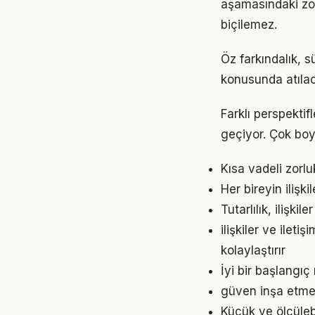
aşamasındaki zor
biçilemez.
Öz farkındalık, s
konusunda atılaca
Farklı perspektif
geçiyor. Çok boy
Kısa vadeli zorl
Her bireyin ilişk
Tutarlılık, ilişki
ilişkiler ve ile
kolaylaştırır
İyi bir başlangıç 
güven inşa etme 
Küçük ve ölçülebil