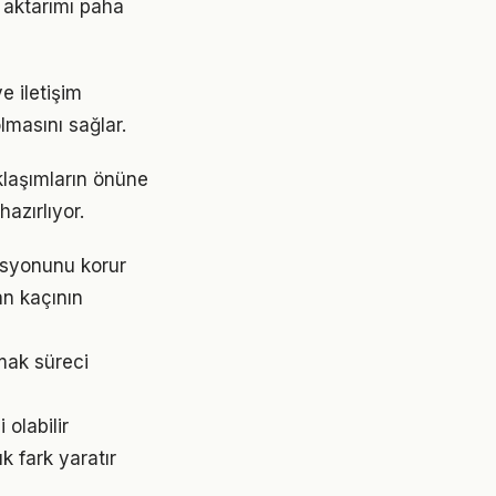
 aktarımı paha
e iletişim
lmasını sağlar.
aklaşımların önüne
azırlıyor.
asyonunu korur
an kaçının
mak süreci
 olabilir
 fark yaratır