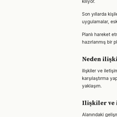
kılıyor.
Son yıllarda kişi
uygulamalar, eski
Planlı hareket etm
hazırlanmış bir p
Neden ilişk
ilişkiler ve ilet
karşılaştırma ya
yaklaşım.
Ilişkiler v
Alanındaki gelişm