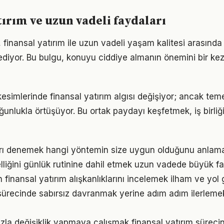
tırım ve uzun vadeli faydaları
 finansal yatırım ile uzun vadeli yaşam kalitesi arasında g
ediyor. Bu bulgu, konuyu ciddiye almanın önemini bir ke
esimlerinde finansal yatırım algısı değişiyor; ancak teme
ğunlukla örtüşüyor. Bu ortak paydayı keşfetmek, iş birliğ
arı denemek hangi yöntemin size uygun olduğunu anlama
elliğini günlük rutinine dahil etmek uzun vadede büyük fa
ın finansal yatırım alışkanlıklarını incelemek ilham ve yol 
 sürecinde sabırsız davranmak yerine adım adım ilerleme
la değişiklik yapmaya çalışmak finansal yatırım sürecini 