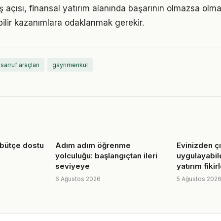
 açısı, finansal yatırım alanında başarının olmazsa olma
bilir kazanımlara odaklanmak gerekir.
asarruf araçları
gayrimenkul
 bütçe dostu
Adım adım öğrenme
Evinizden 
yolculuğu: başlangıçtan ileri
uygulayabil
seviyeye
yatırım fikirl
6 Ağustos 2026
5 Ağustos 202