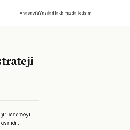
Anasayfa
Yazılar
Hakkımızda
İletişim
trateji
ır ilerlemeyi
ısımdır.