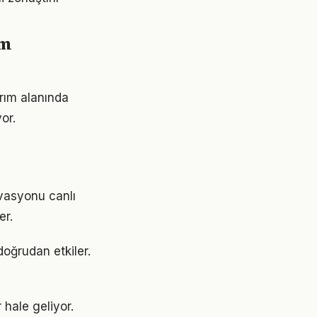
ım
ırım alanında
or.
vasyonu canlı
er.
doğrudan etkiler.
 hale geliyor.