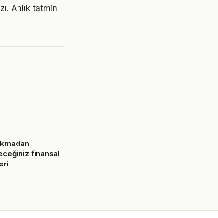
zı. Anlık tatmin
çıkmadan
eceğiniz finansal
eri
6