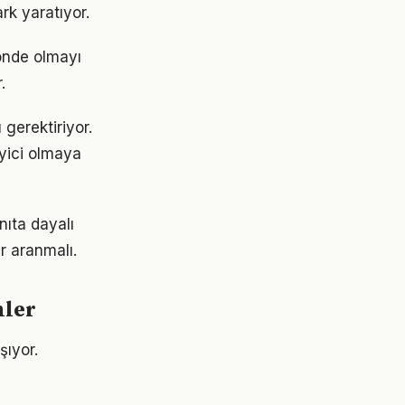
rk yaratıyor.
 önde olmayı
.
 gerektiriyor.
eyici olmaya
nıta dayalı
r aranmalı.
mler
şıyor.