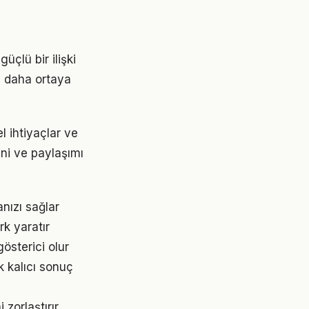
üçlü bir ilişki
z daha ortaya
l ihtiyaçlar ve
ini ve paylaşımı
nızı sağlar
rk yaratır
gösterici olur
k kalıcı sonuç
zorlaştırır