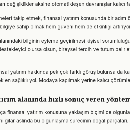
an değişiklikler aksine otomatikleşen davranışlar kalıcı fa
meleri takip etmek, finansal yatırım konusunda bir adım
bilgiye sahip olmak hem güveni hem de etkinliği artırıyor
alanındaki bilginin eyleme geçirilmesi kişisel sorumluluğu
estekleyici olursa olsun, bireysel tercih ve tutum belirl
sal yatırım hakkında pek çok farklı görüş bulunsa da ka
ek en sağlıklı yol. Modaya kapılmak yerine kalıcı çözümle
tırım alanında hızlı sonuç veren yönte
tıkça finansal yatırım konusuna yaklaşım biçimi de olgunla
nılgılar aslında bu olgunlaşma sürecinin doğal parçaları.