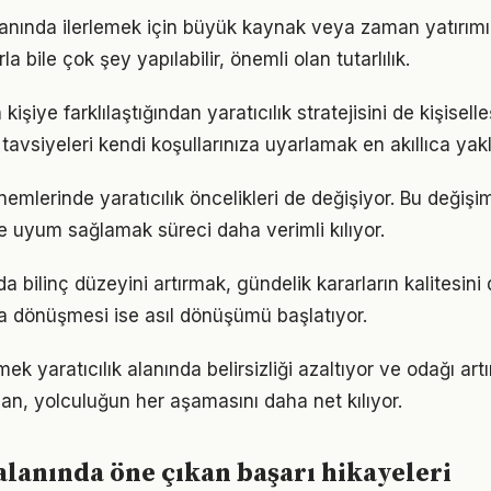
lanında ilerlemek için büyük kaynak veya zaman yatırımı 
a bile çok şey yapılabilir, önemli olan tutarlılık.
 kişiye farklılaştığından yaratıcılık stratejisini de kişisell
tavsiyeleri kendi koşullarınıza uyarlamak en akıllıca yak
nemlerinde yaratıcılık öncelikleri de değişiyor. Bu değişi
 uyum sağlamak süreci daha verimli kılıyor.
nda bilinç düzeyini artırmak, gündelik kararların kalitesini
şa dönüşmesi ise asıl dönüşümü başlatıyor.
ek yaratıcılık alanında belirsizliği azaltıyor ve odağı artır
lan, yolculuğun her aşamasını daha net kılıyor.
 alanında öne çıkan başarı hikayeleri