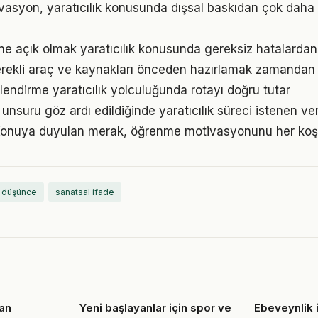
vasyon, yaratıcılık konusunda dışsal baskıdan çok daha gü
e açık olmak yaratıcılık konusunda gereksiz hatalardan
 gerekli araç ve kaynakları önceden hazırlamak zamandan 
lendirme yaratıcılık yolculuğunda rotayı doğru tutar
k unsuru göz ardı edildiğinde yaratıcılık süreci istenen ve
 Konuya duyulan merak, öğrenme motivasyonunu her koşul
ı düşünce
sanatsal ifade
an
Yeni başlayanlar için spor ve
Ebeveynlik i