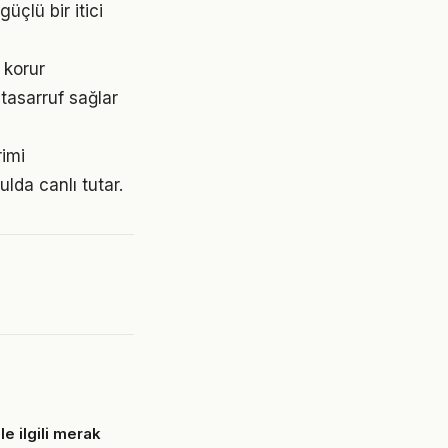
çlü bir itici
 korur
tasarruf sağlar
rimi
da canlı tutar.
le ilgili merak