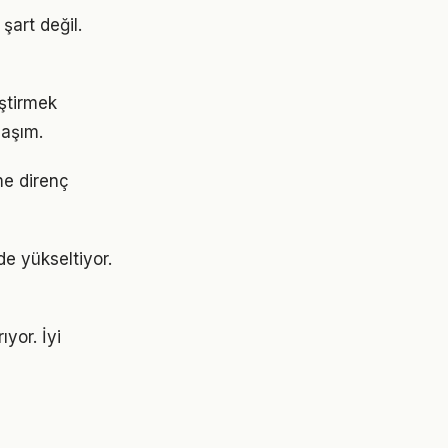
şart değil.
eştirmek
laşım.
me direnç
 de yükseltiyor.
ıyor. İyi