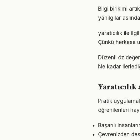
Bilgi birikimi ar
yanılgılar aslınd
yaratıcılık ile il
Çünkü herkese u
Düzenli öz değer
Ne kadar ilerled
Yaratıcılık
Pratik uygulamala
öğrenilenleri hay
Başarılı insanları
Çevrenizden deste