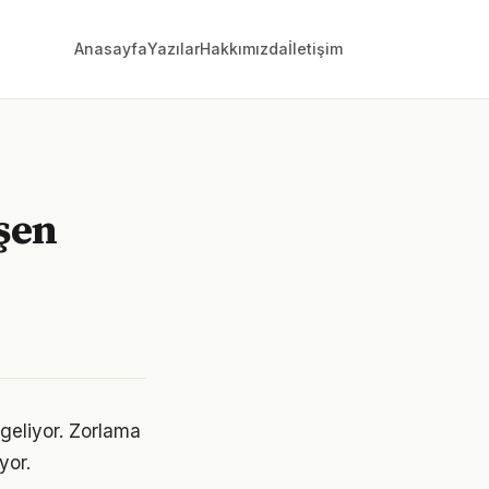
Anasayfa
Yazılar
Hakkımızda
İletişim
işen
 geliyor. Zorlama
yor.